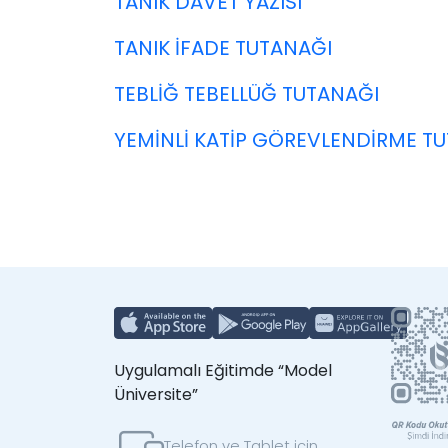
TANIK DAVET YAZISI
TANIK İFADE TUTANAĞI
TEBLİĞ TEBELLÜĞ TUTANAĞI
YEMİNLİ KATİP GÖREVLENDİRME T
Uygulamalı Eğitimde “Model
Üniversite”
Telefon ve Tablet için