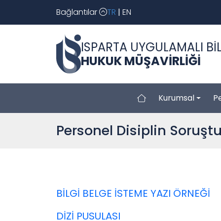
Bağlantılar
TR
|
EN
ISPARTA UYGULAMALI BİL
HUKUK MÜŞAVİRLİĞİ
Kurumsal
P
Personel Disiplin Soruşt
BİLGİ BELGE İSTEME YAZI ÖRNEĞİ
DİZİ PUSULASI